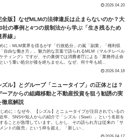
2026.04.20
完全版】なぜMLMの法律違反は止まらないのか？大
10社の事例と4つの規制法から学ぶ「生き残るため
境界線」
めに：MLM業界を揺るがす「行政処分」の嵐「副業」「権利収
「自由な働き方」。魅力的な言葉で語られるMLM（マルチレベル
ケティング）ですが、その裏側では消費者庁による「業務停止命
という重い処分が後を絶ちません。なぜ、何十年も続...
2026.04.18
シズル】とグループ「ニュータイプ」の正体とは？
デーアからの組織移動と不動産投資を狙う勧誘の実
を徹底解説
 はじめに：なぜ今、【シズル】とニュータイプが注目されているの
近年、SNSや知人からの紹介で「シズル（Sisel）」という名前を
することが急増しています。しかし、その語られ方は従来の「サ
メントの販売」という枠を超え、「新しい...
2026.04.17