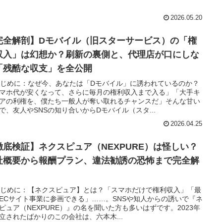
2026.05.20
完全解剖】Dモバイル（旧スターサービス）の「権
収入」は幻想か？刷新の裏側と、代理店が口にしな
「残酷な収支」を全公開
 はじめに：なぜ今、あなたは「Dモバイル」に誘われているのか？
マホ代が安くなって、さらに毎月の権利収入まで入る」「大手キ
アの利権を、僕たち一般人が奪い取れるチャンスだ」そんな甘い
で、友人やSNSの知り合いからDモバイル（スタ...
2026.04.25
徹底検証】ネクスピュア（NEXPURE）は怪しい？
社概要から報酬プラン、違法勧誘の恐怖まで完全解
 はじめに：【ネクスピュア】とは？「スマホだけで権利収入」「最
ECサイト事業に参画できる」……。SNSや知人からの誘いで『ネ
ピュア（NEXPURE）』の名を聞いた方も多いはずです。2023年
立されたばかりのこの会社は、六本木...