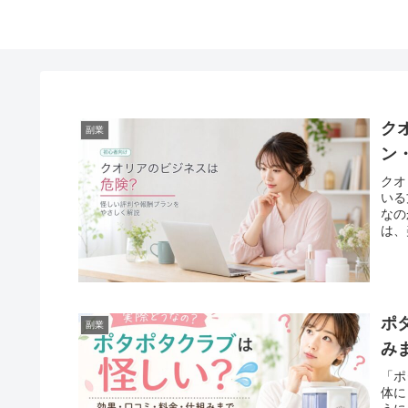
ク
副業
ン
クオ
いる
なの
は、
ポ
副業
み
「ポ
体に