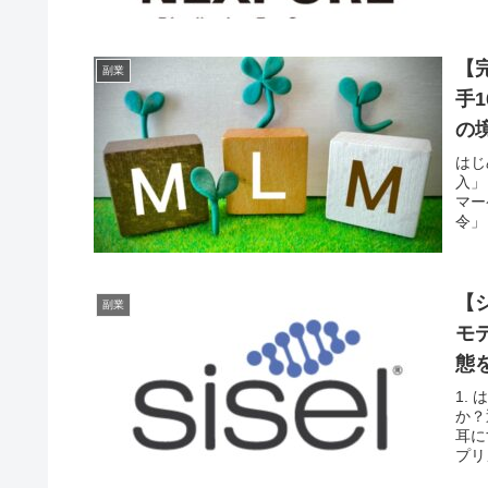
【
副業
手
の
はじ
入」
マー
令」
【
副業
モ
態
1.
か？
耳に
プリ