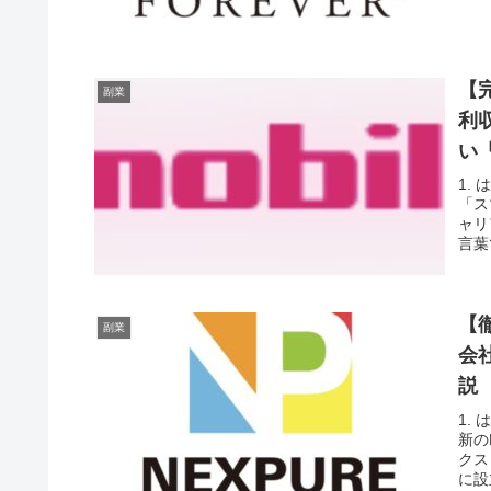
【
副業
利
い
1.
「ス
ャリ
言葉
【
副業
会
説
1.
新の
クス
に設