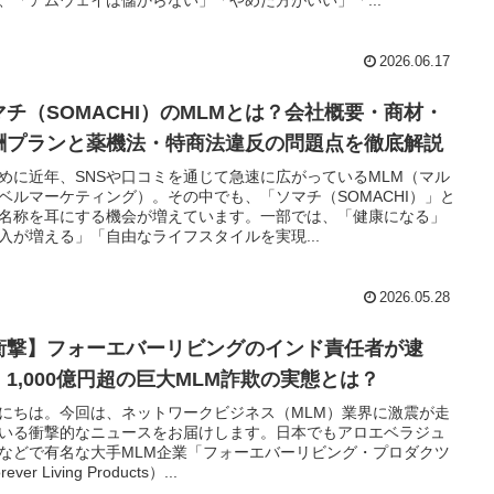
2026.06.17
マチ（SOMACHI）のMLMとは？会社概要・商材・
酬プランと薬機法・特商法違反の問題点を徹底解説
めに近年、SNSや口コミを通じて急速に広がっているMLM（マル
ベルマーケティング）。その中でも、「ソマチ（SOMACHI）」と
名称を耳にする機会が増えています。一部では、「健康になる」
入が増える」「自由なライフスタイルを実現...
2026.05.28
衝撃】フォーエバーリビングのインド責任者が逮
！1,000億円超の巨大MLM詐欺の実態とは？
にちは。今回は、ネットワークビジネス（MLM）業界に激震が走
いる衝撃的なニュースをお届けします。日本でもアロエベラジュ
などで有名な大手MLM企業「フォーエバーリビング・プロダクツ
ever Living Products）...