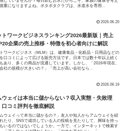
感じていませんか？毎日飲むお水だからこそ、家族の健康を考え
慎重になりますよね。ポタポタクラブは、水道水を専用...
2026.06.20
ットワークビジネスランキング2026最新版｜売上
OP20企業の売上推移・特徴を初心者向けに解説
トワークビジネス（MLM）は、健康食品・化粧品・日用品などの
を口コミによって広げる販売方法です。日本では数十年以上続く
もあり、多くの商品が流通しています。しかし、「2026年現在、
会社の規模が大きいの？」「売上が高い会社なら...
2026.06.19
ムウェイは本当に儲からない？収入実態・失敗理
・口コミ評判を徹底解説
ムウェイって本当に儲かるの？」友人や知人からアムウェイを紹
れたり、SNSで成功している人の投稿を見たりして、興味を持っ
もいるのではないでしょうか。一方で、インターネットで検索す
、「アムウェイは儲からない」「やめた方がいい」「...