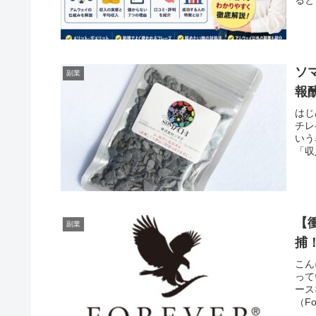
ソ
副業
報
はじ
チレ
いう
「収
【
副業
捕
こん
って
ース
（For