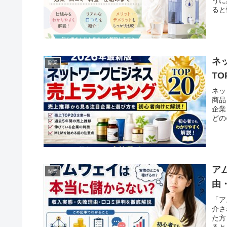
うに
ると
ネ
副業
T
ネッ
商品
企業
どの
ア
副業
由
「ア
介さ
た方
ると