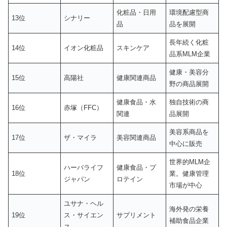
化粧品・日用
環境配慮型商
13位
シナリー
品
品を展開
長年続く化粧
14位
イオン化粧品
スキンケア
品系MLM企業
健康・美容分
15位
高陽社
健康関連商品
野の商品展開
健康食品・水
独自技術の商
16位
赤塚（FFC）
関連
品展開
美容系商品を
17位
ザ・マイラ
美容関連商品
中心に販売
世界的MLM企
ハーバライフ
健康食品・プ
18位
業。健康管理
ジャパン
ロテイン
市場が中心
ユサナ・ヘル
海外発の栄養
19位
ス・サイエン
サプリメント
補助食品企業
ス