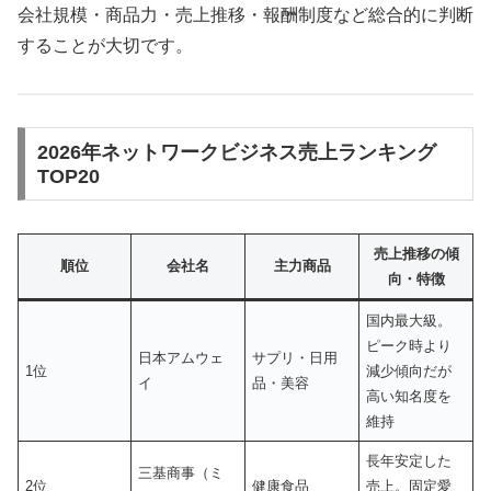
会社規模・商品力・売上推移・報酬制度など総合的に判断
することが大切です。
2026年ネットワークビジネス売上ランキング
TOP20
売上推移の傾
順位
会社名
主力商品
向・特徴
国内最大級。
ピーク時より
日本アムウェ
サプリ・日用
1位
減少傾向だが
イ
品・美容
高い知名度を
維持
長年安定した
三基商事（ミ
2位
健康食品
売上。固定愛