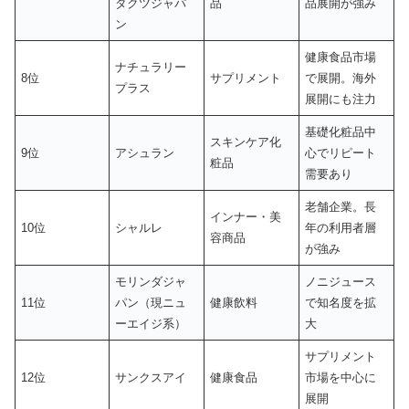
ダクツジャパ
品
品展開が強み
ン
健康食品市場
ナチュラリー
8位
サプリメント
で展開。海外
プラス
展開にも注力
基礎化粧品中
スキンケア化
9位
アシュラン
心でリピート
粧品
需要あり
老舗企業。長
インナー・美
10位
シャルレ
年の利用者層
容商品
が強み
モリンダジャ
ノニジュース
11位
パン（現ニュ
健康飲料
で知名度を拡
ーエイジ系）
大
サプリメント
12位
サンクスアイ
健康食品
市場を中心に
展開