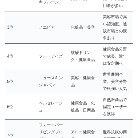
キプルーン）
用者が多い
美容市場で高
い認知度。通
3位
ノエビア
化粧品・美容
販市場との競
争あり
健康食品分野
核酸ドリン
4位
フォーデイズ
で成長。近年
ク・健康食品
は安定期へ
世界展開企
ニュースキン
美容・健康食
5位
業。美容分野
ジャパン
品
で根強い人気
自然派商品で
ベルセレージ
健康食品・化
6位
固定ユーザー
ュ
粧品・日用品
を獲得
フォーエバー
リビングプロ
アロエ健康食
世界規模の商
7位